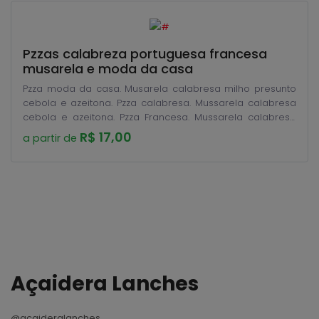
Pzzas calabreza portuguesa francesa
musarela e moda da casa
Pzza moda da casa. Musarela calabresa milho presunto
cebola e azeitona. Pzza calabresa. Mussarela calabresa
cebola e azeitona. Pzza Francesa. Mussarela calabresa
cebola ervilhas e azeitonas Pzza portuguesa. Mussarela
R$ 17,00
a partir de
presunto ovos ervilhas cebolas e azeitona
Açaidera Lanches
@açaideralanches