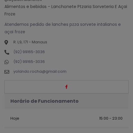
Alimentos e bebidas - Lanchonete Ptzaria Sorveteria E Açai
Froze
Atendemos pedido de lanches pzza sorvete intalianos e
açai froze
R. I,9, 171 - Manaus
(92) 99165-3036
(92) 99165-3036
yolando.rocha@gmail.com
Horário de Funcionamento
Hoje
15:00 - 23:00