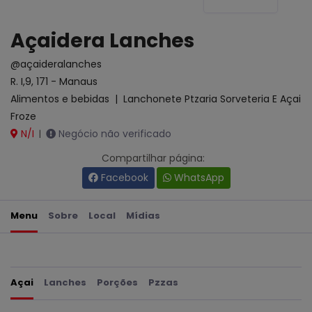
Açaidera Lanches
@açaideralanches
R. I,9, 171 - Manaus
Alimentos e bebidas
|
Lanchonete Ptzaria Sorveteria E Açai
Froze
N/I
Negócio não verificado
|
Compartilhar página:
Facebook
WhatsApp
Menu
Sobre
Local
Mídias
Açai
Lanches
Porções
Pzzas