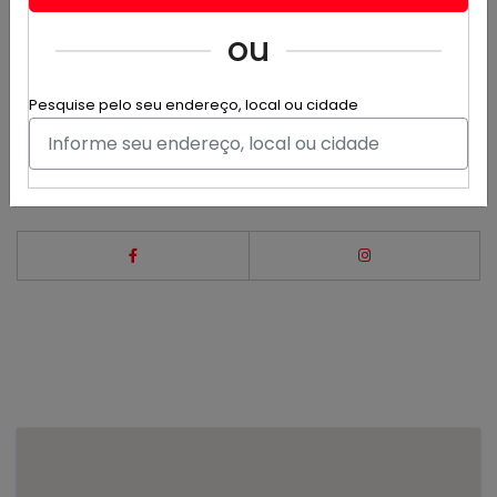
Confeitaria especializada em criar delícias para datas
ou
especiais!
Av. Santos Dumont, 1673a - Fortaleza
Pesquise pelo seu endereço, local ou cidade
(85) 98171-0427
(85) 98171-0427
anaczrubio@hotmail.com