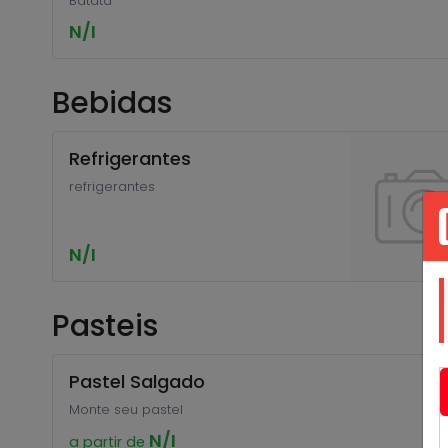
Batata
N/I
Bebidas
Refrigerantes
refrigerantes
N/I
Pasteis
Pastel Salgado
Monte seu pastel
N/I
a partir de