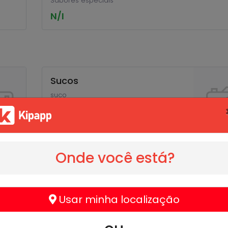
Sabores especiais
N/I
Sucos
suco
N/I
Onde você está?
Pastel Doce
Usar minha localização
Pastel doce
N/I