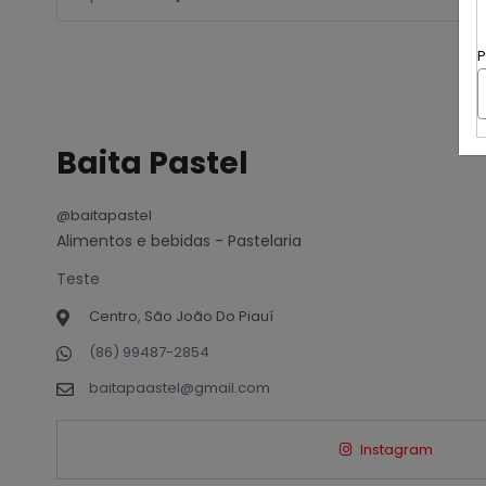
P
Baita Pastel
@baitapastel
Alimentos e bebidas - Pastelaria
Teste
Centro, São João Do Piauí
(86) 99487-2854
baitapaastel@gmail.com
Instagram