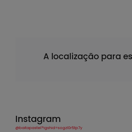
A localização para e
Instagram
@baitapastel?igshid=sogzl0r5tp7y