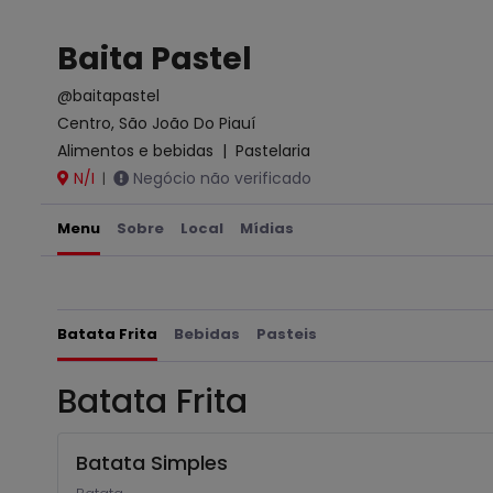
Baita Pastel
@baitapastel
Centro, São João Do Piauí
Alimentos e bebidas
|
Pastelaria
N/I
Negócio não verificado
|
Menu
Sobre
Local
Mídias
Batata Frita
Bebidas
Pasteis
Batata Frita
Batata Simples