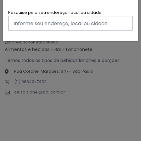
Pesquise pelo seu endereço, local ou cidade
Bar E Lanchonete Do Kéko
@barelanchonetedokeko
Alimentos e bebidas - Bar E Lanchonete
Temos todos os tipos de bebidas lanches e porções
Rua Coronel Marques, 647 - São Paulo
(11) 96340-7432
celso.sidnei@bol.com.br