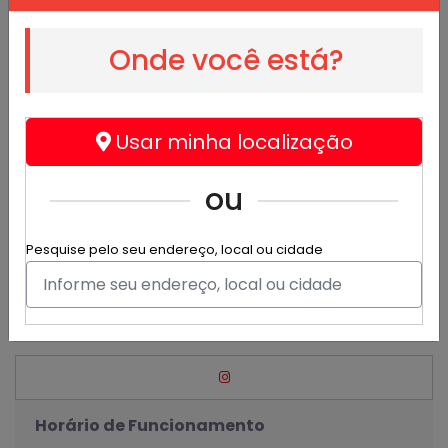
Onde você está?
Bemgostoso
@bemgostoso
Usar minha localização
Alimentos e bebidas - Delibery
ou
Delivery de comidas Não cobramos entrega .
Vitória Da Conquista , 09 - Vitória Da Conquista
Pesquise pelo seu endereço, local ou cidade
(77) 99867-6931
(77) 99867-6931
jr.ssa.32@hotmail.com
Horário de Funcionamento