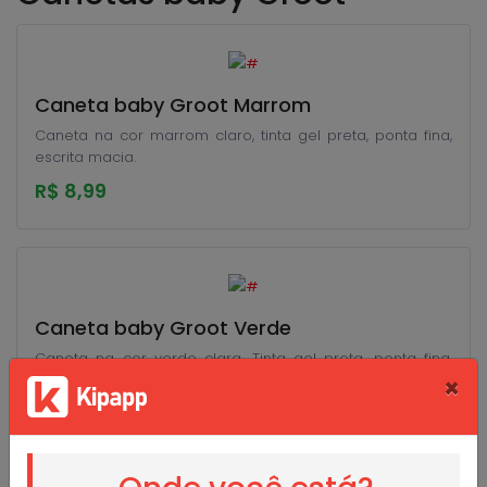
Caneta baby Groot Marrom
Caneta na cor marrom claro, tinta gel preta, ponta fina,
escrita macia.
R$ 8,99
Caneta baby Groot Verde
Caneta na cor verde clara. Tinta gel preta, ponta fina,
escrita macia.
×
R$ 8,99