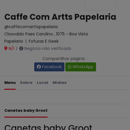
Caffe Com Artts Papelaria
@caffecomarttspapelaria
Closvaldo Paes Carolino , 1075 - Boa Vista
Papelaria
|
Fofuras E Geek
N/I
Negócio não verificado
|
Compartilhar página:
Facebook
WhatsApp
Menu
Sobre
Local
Mídias
Canetas baby Groot
Canetas baby Groot