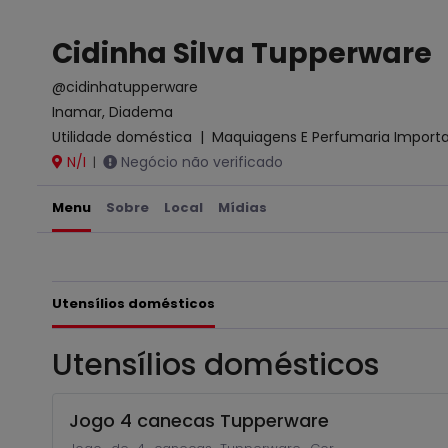
Cidinha Silva Tupperware
@cidinhatupperware
Inamar, Diadema
Utilidade doméstica
|
Maquiagens E Perfumaria Importa
N/I
Negócio não verificado
|
Menu
Sobre
Local
Mídias
Utensílios domésticos
Utensílios domésticos
Jogo 4 canecas Tupperware