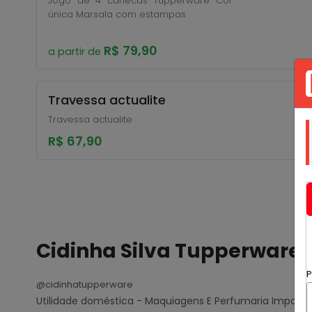
Jogo de 4 canecas Tupperware Cor
única Marsala com estampas
R$ 79,90
a partir de
Travessa actualite
Travessa actualite
R$ 67,90
Cidinha Silva Tupperware
P
@cidinhatupperware
Utilidade doméstica - Maquiagens E Perfumaria Importa