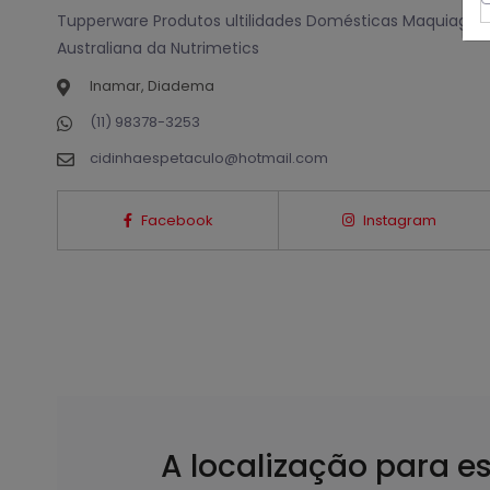
Tupperware Produtos ultilidades Domésticas Maquiagen
Australiana da Nutrimetics
Inamar, Diadema
(11) 98378-3253
cidinhaespetaculo@hotmail.com
Facebook
Instagram
A localização para e