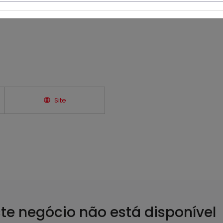
s e Perfumaria Importada
Site
ste negócio não está disponível