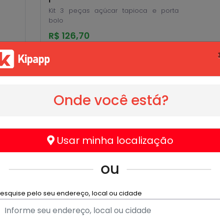
Kit 3 peças açúcar tapioca e porta
bolo
R$ 126,70
Onde você está?
Usar minha localização
ou
esquise pelo seu endereço, local ou cidade
dos Australianos Tupperware