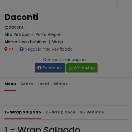
Daconti
@daconti
Alto Petrópolis, Porto Alegre
Alimentos e bebidas
|
Wrap
N/I
Negócio não verificado
|
Compartilhar página:
Facebook
WhatsApp
Menu
Sobre
Local
Mídias
1 - Wrap Salgado
2 - Wrap Doce
3 - Bebidas
1 - Wrap Salgado