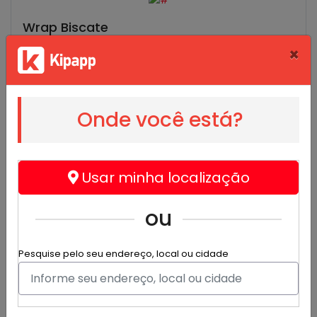
Wrap Biscate
Doce de leite, Nata e bolacha picada
×
R$ 11,99
Onde você está?
Wrap Fiel
Usar minha localização
Chocolate ao leite e banana
R$ 12,99
ou
Pesquise pelo seu endereço, local ou cidade
Wrap Amante
Bombom e leite condensado