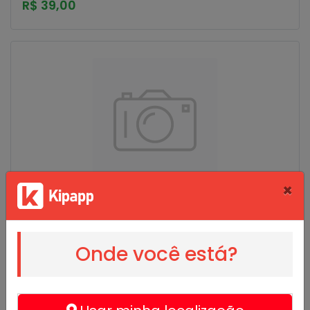
R$ 39,00
×
pizza frango com catuoiry
Molho, mussarela, peito de frango, catupiry, milho,
azeitona e orégano
Onde você está?
R$ 40,00