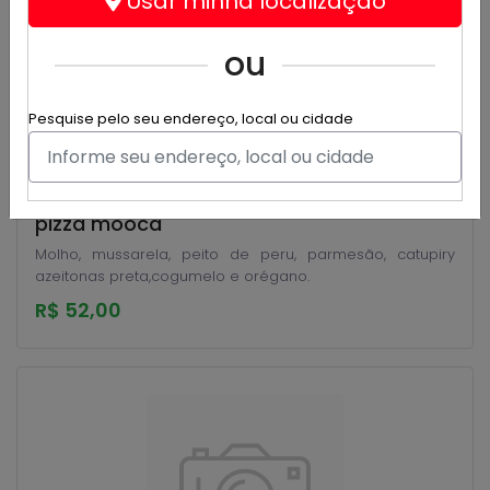
Usar minha localização
ou
Pesquise pelo seu endereço, local ou cidade
pizza mooca
Molho, mussarela, peito de peru, parmesão, catupiry
azeitonas preta,cogumelo e orégano.
R$ 52,00