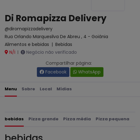
Di Romapizza Delivery
@diromapizzadelivery
Rua Orlando Marquesilva De Abreu , 4 - Goiânia
Alimentos e bebidas
|
Bebidas
N/I
Negócio não verificado
|
Compartilhar página:
Facebook
WhatsApp
Menu
Sobre
Local
Mídias
bebidas
Pizza grande
Pizza média
Pizza pequena
bebidas