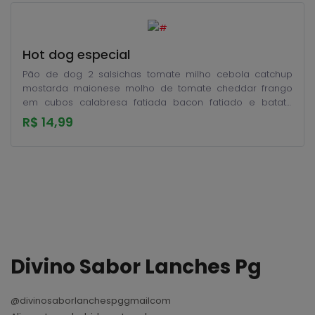
Hot dog especial
Pão de dog 2 salsichas tomate milho cebola catchup
mostarda maionese molho de tomate cheddar frango
em cubos calabresa fatiada bacon fatiado e batata
palha
R$ 14,99
Divino Sabor Lanches Pg
@divinosaborlanchespggmailcom