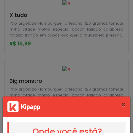
X tudo
Pão argolado Hamburguer artesanal 120 gramas tomate
milho alface molho especial bacon fatiado calabresa
fatiada frango em cubos ovo queijo mussarela presunto
e batata palha
R$ 16,99
Big monstro
Pão argolado Hamburguer artesanal 120 gramas tomate
milho alface molho especial bacon fatiado calabresa
fatiada frango em cubos ovo salsicha catupiry queijo
×
mussarela presunto e batata palha
R$ 19,99
Onde você está?