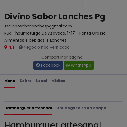
Divino Sabor Lanches Pg
@divinosaborlanchespggmailcom
Rua Thaumaturgo De Azevedo, 1417 - Ponta Grossa
Alimentos e bebidas
|
Lanches
N/I
Negócio não verificado
|
Compartilhar página:
Facebook
WhatsApp
Menu
Sobre
Local
Mídias
Hamburguer artesanal
Hot dogs feito na chapa
Hamburguer artesanal