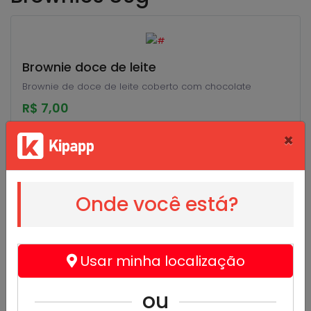
Brownie doce de leite
Brownie de doce de leite coberto com chocolate
R$ 7,00
×
Onde você está?
Dubom Brownie
Usar minha localização
@dubombrownie
ou
Alimentos e bebidas - Doces