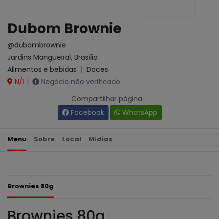
Dubom Brownie
@dubombrownie
Jardins Mangueiral, Brasília
Alimentos e bebidas
|
Doces
N/I
Negócio não verificado
|
Compartilhar página:
Facebook
WhatsApp
Menu
Sobre
Local
Mídias
Brownies 80g
Brownies 80g