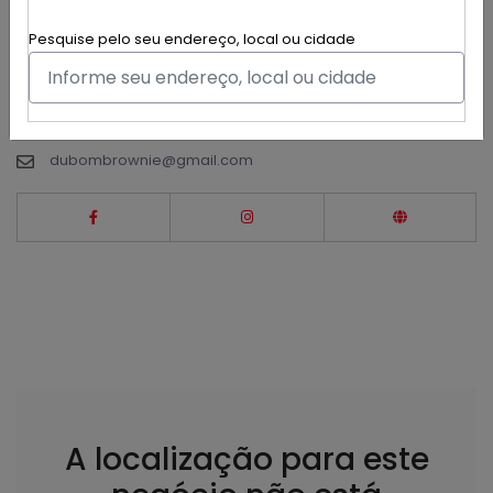
O melhor é mais gostoso brownie de Brasília. Somos
Pesquise pelo seu endereço, local ou cidade
dubom, somos diferente!
Jardins Mangueiral, Brasília
(61) 99226-9272
dubombrownie@gmail.com
A localização para este