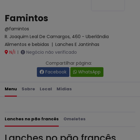
Famintos
@famintos
R. Joaquim Leal De Camargos, 460 - Uberlândia
Alimentos e bebidas
|
Lanches E Jantinhas
N/I
Negócio não verificado
|
Compartilhar página:
Facebook
WhatsApp
Menu
Sobre
Local
Mídias
Lanches no pão francês
Omeletes
Lanches no pão francês