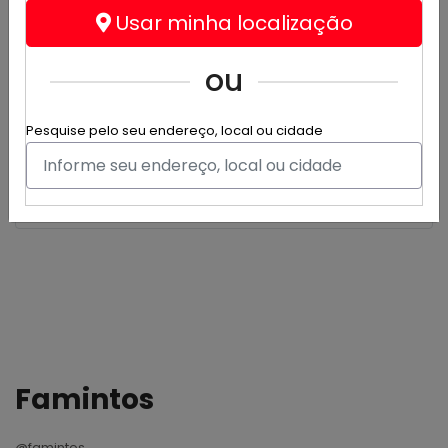
Omeletes
Usar minha localização
ou
Omelete de bacon
Pesquise pelo seu endereço, local ou cidade
Contém 4 ovos bacon tomate mussarela Arroz branco
vinagrete batata frita
R$ 15,99
a partir de
Famintos
@famintos