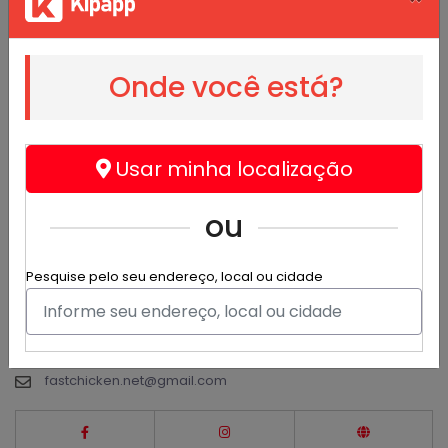
Onde você está?
Fastchicken.Net
@fastchicken
Alimentos e bebidas - Delivery
Usar minha localização
Somos um delivery especializado no frango frito crocante
ou
no estilo americano como molhos e acompamentos
especiais
Pesquise pelo seu endereço, local ou cidade
Estr. De Mogi Das Cruzes, 764 - São Paulo
(11) 3969-1513
(11) 98397-2521
fastchicken.net@gmail.com