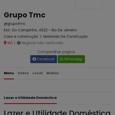
Grupo Tmc
@grupotmc
Estr. Do Campinho, 4522 - Rio De Janeiro
Casa e construção
|
Materiais De Construção
N/I
Negócio não verificado
|
Compartilhar página:
Facebook
WhatsApp
Menu
Sobre
Local
Mídias
Lazer e Utilidade Doméstica
Lazer e Utilidade Doméstica