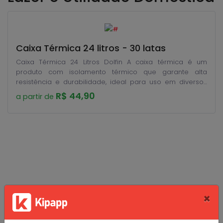
Caixa Térmica 24 litros - 30 latas
Caixa Térmica 24 Litros Dolfin A caixa térmica é um
produto com isolamento térmico que garante alta
resistência e durabilidade, ideal para uso em diversos
ambientes. Apresenta toda a praticidade e comodidade
R$ 44,90
a partir de
para tornar os momentos ao ar livre ainda mais
confortáveis. Com conservação térmica diferenciada,
garante a temperatura fria por muito mais tempo.
Volume interno: 24 litros Capacidade: 30 latas (
capacidade sem gelo ) Material: Polipropileno
Dimensões do produto: 26.8 x 41 x 45cm
Grupo Tmc
×
@grupotmc