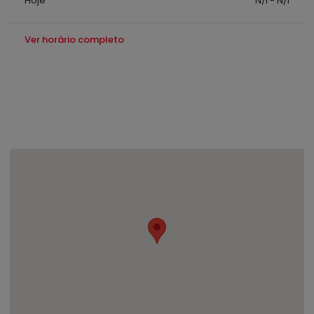
Hoje
N/I - N/I
Ver horário completo