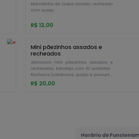
Marmitinha de Quibe assado, recheado
com queijo.
R$ 12,00
Mini pãezinhos assados e
recheados
deliciosos mini pãezinhos assados e
recheados, bandeja com 10 unidades .
Recheios (calabresa, queijo e presunto,
frango, queijo e bacon)
R$ 20,00
Horário de Funciona