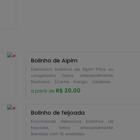
Bolinho de Aipim
Deliciosos bolinhos de Aipim fritos ou
congelados feitos artesanalmente.
Recheios: (Carne, frango, calabresa,
queijo, queijo c/bacon, carne seca)
R$ 20,00
a partir de
Bandeja com 25 unidades ou cento
Bolinho de feijoada
Encomende deliciosos bolinhos de
feijoada, feitos artesanalmente.
Bandeja com 10 unidades