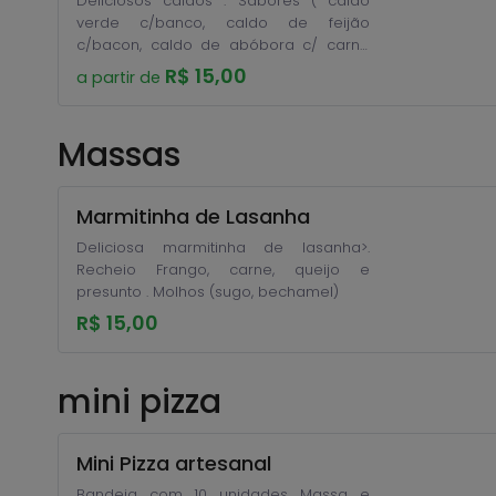
Deliciosos caldos . Sabores ( caldo
verde c/banco, caldo de feijão
c/bacon, caldo de abóbora c/ carne
seca, caldo de batata baroa c/bacon
R$ 15,00
a partir de
e calabresa, caldo de espinafre c/
bacon, caldo de legumes c/frango,
super canja) todos acompanha
Massas
torradinhas
Marmitinha de Lasanha
Deliciosa marmitinha de lasanha>.
Recheio Frango, carne, queijo e
presunto . Molhos (sugo, bechamel)
R$ 15,00
mini pizza
Mini Pizza artesanal
Bandeja com 10 unidades Massa e