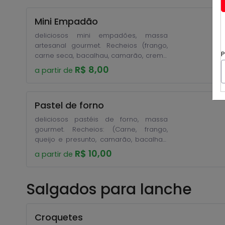
Mini Empadão
deliciosos mini empadões, massa
artesanal gourmet. Recheios (frango,
P
carne seca, bacalhau, camarão, creme
de palmito). Encomende com 1 dia de
R$ 8,00
a partir de
antecedência.
Pastel de forno
deliciosos pastéis de forno, massa
gourmet. Recheios: (Carne, frango,
queijo e presunto, camarão, bacalhau,
carne seca) Bandeja com 12 unidades
R$ 10,00
a partir de
.Encomende com 1 dia de
antecedência.
Salgados para lanche
Croquetes