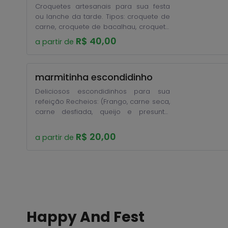
Croquetes artesanais para sua festa
ou lanche da tarde. Tipos: croquete de
carne, croquete de bacalhau, croquete
de milho verde com queijo, croquete
R$ 40,00
a partir de
de frango, croquete de abóbora com
carne seca, croquete de arroz com
queijo, croquete vegano. Valor abaixo
marmitinha escondidinho
é de cento, pedido minimo 50
unidades
Deliciosos escondidinhos para sua
refeição Recheios: (Frango, carne seca,
carne desfiada, queijo e presunto,
bacalhau, camarão,) Encomende com
antecedência.
R$ 20,00
a partir de
Happy And Fest