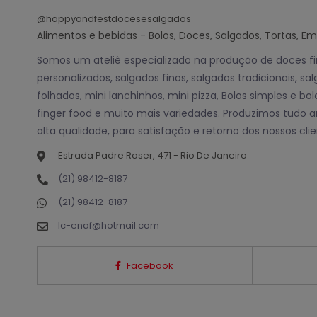
@happyandfestdocesesalgados
Alimentos e bebidas - Bolos, Doces, Salgados, Tortas, E
Somos um ateliê especializado na produção de doces fin
personalizados, salgados finos, salgados tradicionais, s
folhados, mini lanchinhos, mini pizza, Bolos simples e bo
finger food e muito mais variedades. Produzimos tudo
alta qualidade, para satisfação e retorno dos nossos clie
Estrada Padre Roser, 471 - Rio De Janeiro
(21) 98412-8187
(21) 98412-8187
lc-enaf@hotmail.com
Facebook