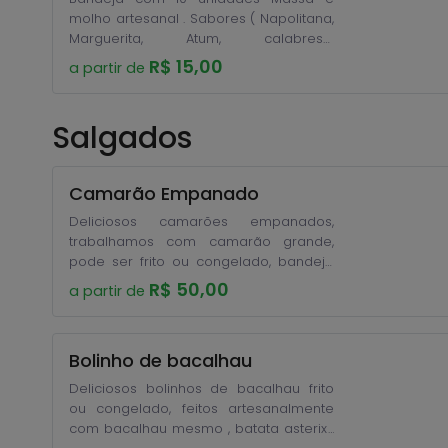
molho artesanal . Sabores ( Napolitana,
Marguerita, Atum, calabresa,
portuguesa)
R$ 15,00
a partir de
Salgados
Camarão Empanado
Deliciosos camarões empanados,
trabalhamos com camarão grande,
pode ser frito ou congelado, bandeja
com 20 unidades. Acompanha molho
R$ 50,00
a partir de
rosê . Encomende com 1 dia de
antecedência
Bolinho de bacalhau
Deliciosos bolinhos de bacalhau frito
ou congelado, feitos artesanalmente
com bacalhau mesmo , batata asterix ,