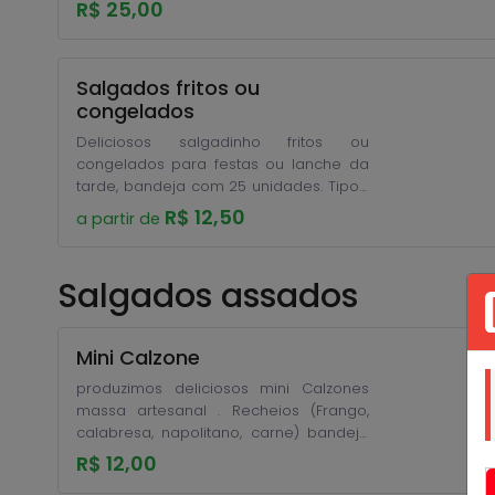
azeite , alho, e salsinha. Bandeja com
R$ 25,00
25 unidades
Salgados fritos ou
congelados
Deliciosos salgadinho fritos ou
congelados para festas ou lanche da
tarde, bandeja com 25 unidades. Tipos:
(coxinha, quibe, rissoles, enroladinho de
R$ 12,50
a partir de
salsicha, bolinha de queijo, bolinha de
calabresa c/queijo, bolinha de bacon
c/queijo, bolinha de carne, bolinha de
Salgados assados
queijo c/azeitona,
Mini Calzone
produzimos deliciosos mini Calzones
massa artesanal . Recheios (Frango,
calabresa, napolitano, carne) bandeja
com 12 unidades. Encomende com 1 dia
R$ 12,00
de antecedência