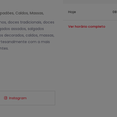
Hoje
08
mpadões, Caldos, Massas,
os, doces tradicionais, doces
Ver horário completo
algados assados, salgados
los decorados, caldos, massas,
 artesanalmente com a mais
ntes.
Instagram