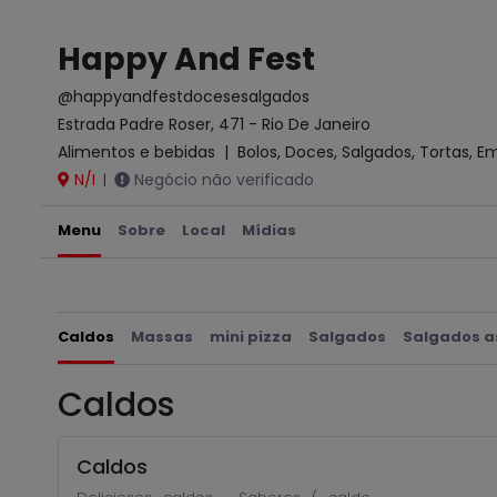
Happy And Fest
@happyandfestdocesesalgados
Estrada Padre Roser, 471 - Rio De Janeiro
Alimentos e bebidas
|
Bolos, Doces, Salgados, Tortas, 
N/I
Negócio não verificado
|
Menu
Sobre
Local
Mídias
Caldos
Massas
mini pizza
Salgados
Salgados a
Caldos
Caldos