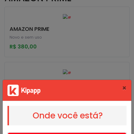
AMAZON PRIME
Novo e sem uso
R$ 380,00
Jdjdjdkdke
×
Mdmdkdkdk
R$ 998,73
Onde você está?