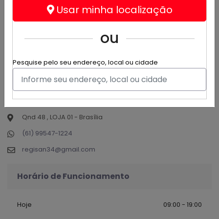
Usar minha localização
ou
Hc Narguilés
Pesquise pelo seu endereço, local ou cidade
@hcnarguiles
Serviços - Tabacaria
Narguilés Acessórios E muitos mais
Qnd 48 , LOJA 01 - Brasília
(61) 99547-1224
regisan34@gmail.com
Horário de Funcionamento
Hoje
09:00 - 19:00