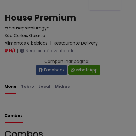
House Premium
@housepremiumgyn
São Carlos, Goiânia
Alimentos e bebidas
|
Restaurante Delivery
N/I
Negócio não verificado
|
Compartilhar página:
Facebook
WhatsApp
Menu
Sobre
Local
Mídias
Combos
Combos