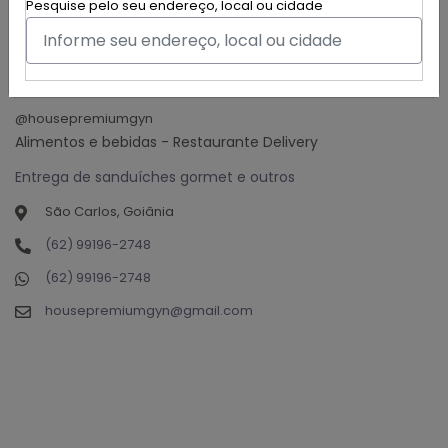
Pesquise pelo seu endereço, local ou cidade
House Premium
@housepremiumgyn
Alimentos e bebidas - Restaurante Delivery
Entrega de sanduíches gormet e outros
São Carlos, Goiânia
(62) 99196-2748
(62) 99196-2748
housepremiumgyn@gmail.com