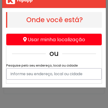
Linha Premium
Onde você está?
Vêneto (Bolo Tiramisu)
Bolo de Massa Branca coberto com Tiramisu
Usar minha localização
R$ 25,00
ou
Pesquise pelo seu endereço, local ou cidade
Red Velvet
Bolo Veludo Vermelho coberto com Creme Siciliano
R$ 25,00