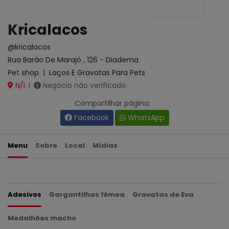
Kricalacos
@kricalacos
Rua Barão De Marajó , 126 - Diadema
Pet shop
|
Laços E Gravatas Para Pets
N/I
Negócio não verificado
|
Compartilhar página:
Facebook
WhatsApp
Menu
Sobre
Local
Mídias
Adesivos
Gargantilhas fêmea
Gravatas de Eva
Medalhões macho