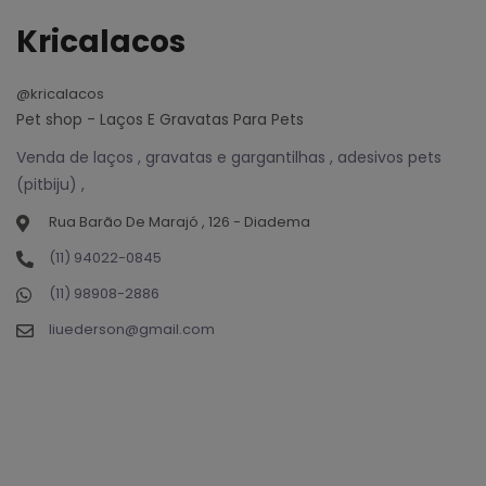
Kricalacos
@kricalacos
Pet shop - Laços E Gravatas Para Pets
Venda de laços , gravatas e gargantilhas , adesivos pets
(pitbiju) ,
Rua Barão De Marajó , 126 - Diadema
(11) 94022-0845
(11) 98908-2886
liuederson@gmail.com