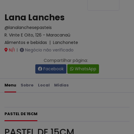
Lana Lanches
@lanalanchesepasteis
R. Vinte E Oito, 126 - Maracanaú
Alimentos e bebidas
|
Lanchonete
N/I
Negócio não verificado
|
Compartilhar página:
Facebook
WhatsApp
Menu
Sobre
Local
Mídias
PASTEL DE 15CM
PASTEL DE 15CM