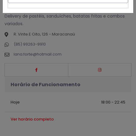
Alimentos e bebidas - Lanchonete
Delivery de pastéis, sanduíches, batatas fritas e combos
variados.
R. Vinte E Oito, 126 - Maracanaú
(85) 99263-9910
lana.forte@hotmail.com
Horário de Funcionamento
Hoje
18:00 - 22:45
Ver horário completo