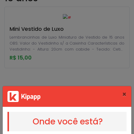
Mini Vestido de Luxo
Lembrancinhas de Luxo Miniatura de Vestido de 15 anos
OBS: Valor do Vestidinho s/ a Caixinha Características do
Vestidinho: - Altura: 20cm com cabide - Tecido: Cetim
,Organza , Renda - Cor do Vestidinho: Você escolhe -
R$ 15,00
Cabide: Branco - Fragrâncias: Lavanda Inglesa ou que o
cliente sugerir Mais Informações: Entre em Contato 21
980090260 Altura: 20.00 cm
×
Lembrancinhas Manart
Onde você está?
@lembrancinhas