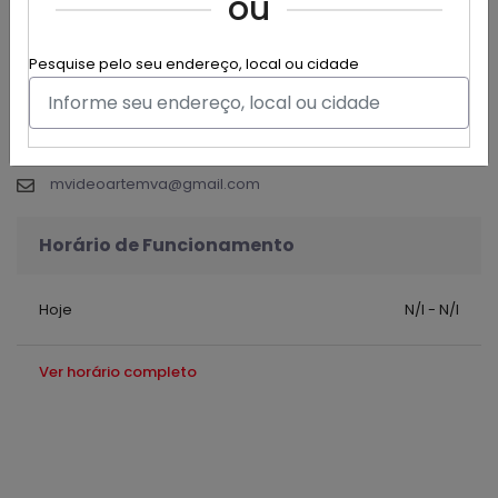
ou
Alimentos e bebidas - Pizza E Hamburgueres
Lima Pizza oferece aos seus clientes pizzas, hambúrgueres,
Pesquise pelo seu endereço, local ou cidade
sucos e refrigerantes.
Rua Joaquim Távora , 2535 - Camocim
(88) 98102-1643
mvideoartemva@gmail.com
Horário de Funcionamento
Hoje
N/I - N/I
Ver horário completo