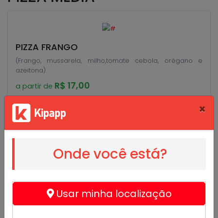
PIZZA FRANGO
(Frango, mussarela, milho,tomate cebola, orégano e
azeitona)
R$ 17,00
a partir de
×
Onde você está?
Pizzaria
Usar minha localização
@limapizza