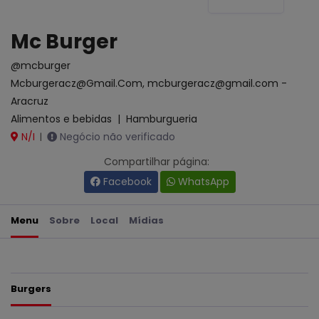
Mc Burger
@mcburger
Mcburgeracz@Gmail.Com, mcburgeracz@gmail.com -
Aracruz
Alimentos e bebidas
|
Hamburgueria
N/I
Negócio não verificado
|
Compartilhar página:
Facebook
WhatsApp
Menu
Sobre
Local
Mídias
Burgers