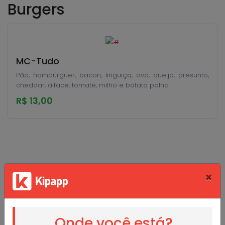
Burgers
MC-Tudo
Pão, hambúrguer, bacon, linguiça, ovo, queijo, presunto,
cheddar, alface, tomate, milho e batata palha
R$ 13,00
×
Mc Burger
Onde você está?