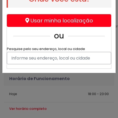
@mcburger
Alimentos e bebidas - Hamburgueria
É Rápido, É Gostoso, É MC Burger!
Usar minha localização
Mcburgeracz@Gmail.Com, mcburgeracz@gmail.com - Aracr
ou
(27) 99715-0793
(27) 99715-0793
Pesquise pelo seu endereço, local ou cidade
mcburgeracz@gmail.com
Horário de Funcionamento
Hoje
18:00 - 23:00
Ver horário completo