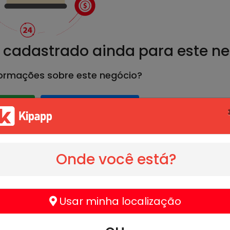
 cadastrado ainda para este n
formações sobre este negócio?
WhatsApp
Conversar por E-mail
Onde você está?
Horário de Funciona
Usar minha localização
Hoje
09
essidades ,opções e trazer ao