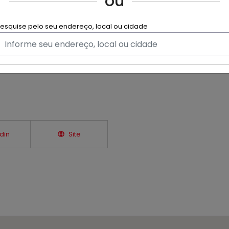
ou
Ver horário completo
 com condições de
ocal de compras online, sejam
esquise pelo seu endereço, local ou cidade
din
Site