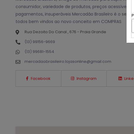
consumidor, variedade de produtos, preços acessíveis
pagamentos, insuperáveis Mercadão Brasileiro é o seu l
P
todos bem vindos ao novo conceito em COMPRAS
Rua Dezoito Do Canal , 676 - Praia Grande
(13) 99156-9669
(13) 99681-1554
mercadaobrasileiro.lojasonline@gmail.com
Facebook
Instagram
Linke