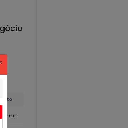
egócio
×
mento
:00 - 12:00