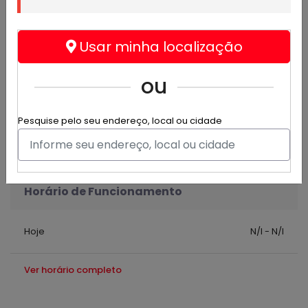
Trabalhamos com vendas de cosméticos. Com as
melhores marca, Natura, O Boticário e Avon
Usar minha localização
R. Treze De Maio, 179 - São Paulo
(11) 95965-4912
ou
(11) 95965-4912
Pesquise pelo seu endereço, local ou cidade
paulo.rdsilva0@gmail.com
Horário de Funcionamento
Hoje
N/I - N/I
Ver horário completo