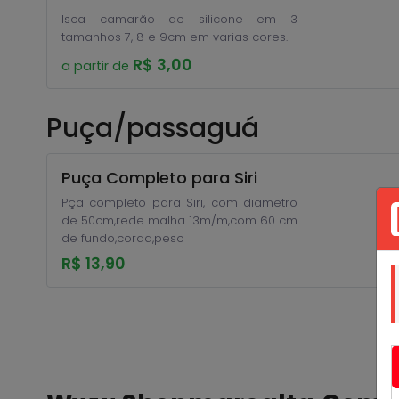
Isca camarão de silicone em 3
tamanhos 7, 8 e 9cm em varias cores.
R$ 3,00
a partir de
Puça/passaguá
Puça Completo para Siri
Pça completo para Siri, com diametro
de 50cm,rede malha 13m/m,com 60 cm
de fundo,corda,peso
R$ 13,90