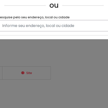
Br
ou
Horário de Funciona
esquise pelo seu endereço, local ou cidade
Hoje
Ver horário completo
Site