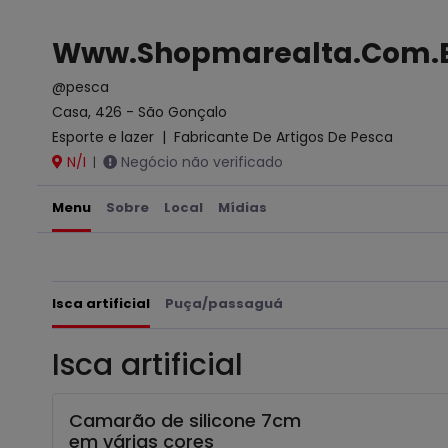
Www.Shopmarealta.Com.
@pesca
Casa, 426 - São Gonçalo
Esporte e lazer
|
Fabricante De Artigos De Pesca
N/I
Negócio não verificado
|
Menu
Sobre
Local
Mídias
Isca artificial
Puça/passaguá
Isca artificial
Camarão de silicone 7cm
em várias cores