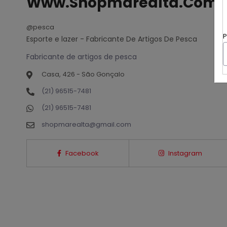
Www.Shopmarealta.Com.
@pesca
P
Esporte e lazer - Fabricante De Artigos De Pesca
Fabricante de artigos de pesca
Casa, 426 - São Gonçalo
(21) 96515-7481
(21) 96515-7481
shopmarealta@gmail.com
Facebook
Instagram