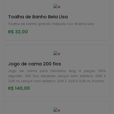
Toalha de Banho Bela Lisa
Toalha de banho grande. Felpuda. Cor: Branca Lisa.
R$ 32,00
Jogo de cama 200 fios
Jogo de cama para tamanho king. 4 peças. 100%
algodão. 200 fios. Medidas: Lençol sem elástico: 2,65 X
2,90 m; Lençol com elástico: 2,00 X 2,03 X 0,30 m; Fronhas:
0,50 X 0,70 m.
R$ 140,00