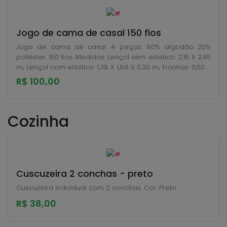
Jogo de cama de casal 150 fios
Jogo de cama de casal. 4 peças. 80% algodão 20%
poliéster. 150 fios. Medidas: Lençol sem elástico: 2,15 X 2,45
m; Lençol com elástico: 1,38 X 1,88 X 0,30 m; Fronhas: 0,50 X
0,70 m.
R$ 100,00
Cozinha
Cuscuzeira 2 conchas - preto
Cuscuzeira individual com 2 conchas. Cor: Preto.
R$ 38,00