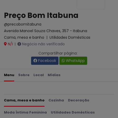
Preço Bom Itabuna
@precobomitabuna
Avenida Manoel Souza Chaves, 357 - Itabuna
Cama, mesa e banho
|
Utilidades Domésticas
N/I
Negócio não verificado
|
Compartilhar página:
Facebook
WhatsApp
Menu
Sobre
Local
Mídias
Cama, mesa e banho
Cozinha
Decoração
Moda Íntima Feminina
Utilidades Domésticas