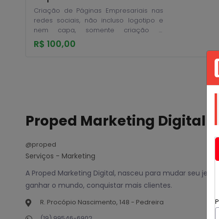
Criação de Páginas Empresariais nas
redes sociais, não incluso logotipo e
nem capa, somente criação e
cadastro completo da empresa.
R$ 100,00
Proped Marketing Digital
@proped
Serviços - Marketing
A Proped Marketing Digital, nasceu para mudar seu jeit
ganhar o mundo, conquistar mais clientes.
P
R. Procópio Nascimento, 148 - Pedreira
(19) 99546-6902