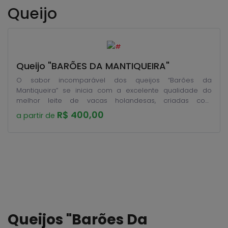
Queijo
Queijo "BARÕES DA MANTIQUEIRA"
O sabor incomparável dos queijos “Barões da
Mantiqueira” se inicia com a excelente qualidade do
melhor leite de vacas holandesas, criadas com
alimentação natural, com as mais modernas técnicas de
R$ 400,00
a partir de
conforto e bem-estar animal, produzido aqui na Fazenda
Pousada do Sol, no sul de Minas Gerais. E se completa
com a maturação por 120 dias, virados diariamente, um
queijo suave, levemente adocicado, resultado do teor de
gordura do leite, oleosidade com o calor das mãos, sem
olhaduras, casca fina e o buquê inconfundível do terroir
dos queijos da Mantiqueira de Minas. Além disso, a
produção realmente limitada a 40 peças por mês,
numerados e cuidados um a um pelos donos.
Queijos "Barões Da