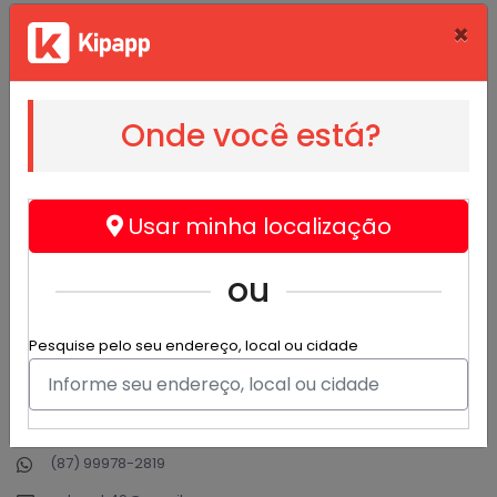
×
Salgeek
Onde você está?
@salgeek
Agro, indústria e comércio - Geek, Nerd, Decoração,
Usar minha localização
Cultura Pop.
O universo geek ao seu alcance. Placas decorativas,
ou
camisas, canecas e muito mais. Confira e adquira nossos
Produtos que preparamos com carinho e qualidade para
Pesquise pelo seu endereço, local ou cidade
você.
R. Antônio Trapiá, 315 - Salgueiro
(87) 99978-2819
(87) 99978-2819