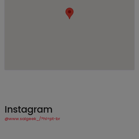
Instagram
@www.salgeek_/?hl=pt-br