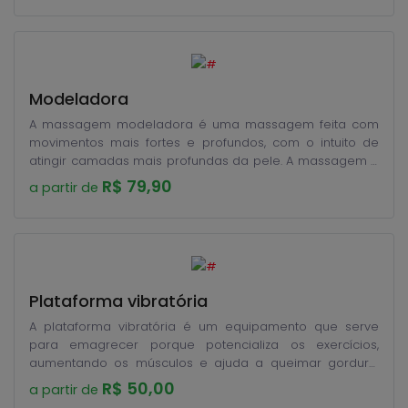
Modeladora
A massagem modeladora é uma massagem feita com
movimentos mais fortes e profundos, com o intuito de
atingir camadas mais profundas da pele. A massagem é
feita nas áreas do corpo onde a gordura se acumula, a
R$ 79,90
a partir de
fim de atuar na diminuição de medidas, aumentando à
temperatura corporal local favorecendo assim a
aceleração do metabolismo celular.
Plataforma vibratória
A plataforma vibratória é um equipamento que serve
para emagrecer porque potencializa os exercícios,
aumentando os músculos e ajuda a queimar gordura,
além de ter benefícios para os ossos e aumentar a
R$ 50,00
a partir de
flexibilidade