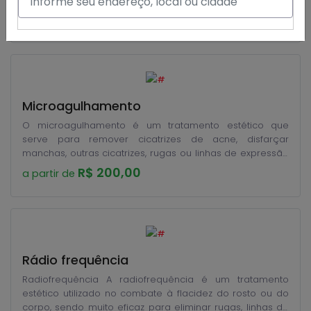
definitivo e INDOLOR. A epilação com laser diodo elimina
R$ 60,00
a partir de
mais de 90% dos pelos, sendo necessário cerca de 4-6
sessões para começar a eliminar os pelos da região
tratada, sendo que são necessárias 10 sessões para
eliminar por completo seus pêlos.
Microagulhamento
O microagulhamento é um tratamento estético que
serve para remover cicatrizes de acne, disfarçar
manchas, outras cicatrizes, rugas ou linhas de expressão
da pele, através de uma estimulação natural feita com
R$ 200,00
a partir de
micro-agulhas que penetram na derme favorecendo a
formação de novas fibras de colágeno, que dão firmeza
e sustentação à pele.
Rádio frequência
Radiofrequência A radiofrequência é um tratamento
estético utilizado no combate à flacidez do rosto ou do
corpo, sendo muito eficaz para eliminar rugas, linhas de