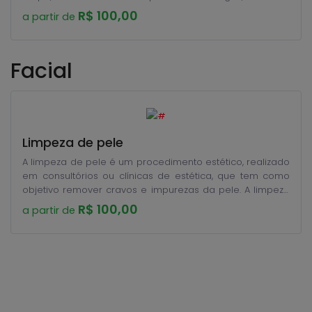
expressão e até mesmo a gordura localizada e também
R$ 100,00
a partir de
a celulite, sendo um método seguro com efeitos
duradouros.
Facial
Limpeza de pele
A limpeza de pele é um procedimento estético, realizado
em consultórios ou clínicas de estética, que tem como
objetivo remover cravos e impurezas da pele. A limpeza
de pele também remove o milium, que são pequenos
R$ 100,00
a partir de
cistos salientes causados pelo acúmulo de óleo e pele
nos poros.