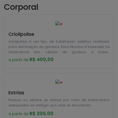
Corporal
Criolipolise
criolipólise é um tipo de tratamento estético realizado
para eliminação da gordura. Essa técnica é baseada na
intolerância das células de gordura a baixas
temperaturas, rompendo-se quando estimuladas pelo
R$ 400,00
a partir de
equipamento. A criolipólise garante a eliminação de
cerca de 30% da gordura localizada em apenas 1 sessão
de tratamento.
Estrias
Reduza ou elimine as estrias por meio de tratamentos
adequados ao estágio que elas se encontram
R$ 200,00
a partir de