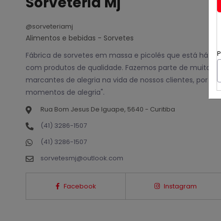
Sorveteria Mj
@sorveteriamj
Alimentos e bebidas - Sorvetes
P
Fábrica de sorvetes em massa e picolés que está há 3
com produtos de qualidade. Fazemos parte de muito
marcantes de alegria na vida de nossos clientes, por is
momentos de alegria".
Rua Bom Jesus De Iguape, 5640 - Curitiba
(41) 3286-1507
(41) 3286-1507
sorvetesmj@outlook.com
Facebook
Instagram