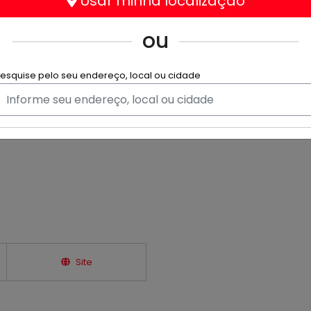
Usar minha localização
Horário de Funciona
ou
Hoje
13
esquise pelo seu endereço, local ou cidade
4 anos no mercado, produzindo
Ver horário completo
s momentos de momentos
so nosso lema é "Fabricando
Site