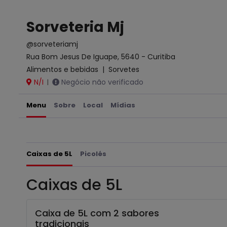
Sorveteria Mj
@sorveteriamj
Rua Bom Jesus De Iguape, 5640 - Curitiba
Alimentos e bebidas
|
Sorvetes
N/I
Negócio não verificado
|
Menu
Sobre
Local
Mídias
Caixas de 5L
Picolés
Caixas de 5L
Caixa de 5L com 2 sabores
tradicionais