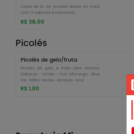
Caixa de 5L de sorvete divida ao meio
com 2 sabores tradicionais
R$ 38,00
Picolés
Picolés de gelo/fruta
Picolés de gelo e fruta. Sem lactose.
Sabores: - Limão - Uva -Morango -Blue
Ice -Milho Verde -Abacaxi -Acaí
R$ 1,00