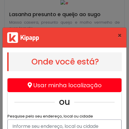
Lasanha presunto e queijo ao sugo
Massa caseira, presunto queijo e molho vermelho de
puro tomate.
×
R$ 48,00
Onde você está?
Lasanha queijo ao molho branco
Massa caseira, queijo mussarela e molho bechamel
Usar minha localização
R$ 48,00
ou
Pesquise pelo seu endereço, local ou cidade
Lasanha queijo aos 2 molhos