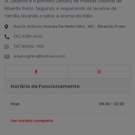
Sr. Lasanha é o primeiro Delivery de massas caseiras de
Ribeirão Preto. Seguindo e respeitando as receitas de
família, levando o sabor e aroma da Itália.
Rua Dr Antonio Gomes De Mello Filho , 165 - Ribeirão Preto
(16) 3289-1043
(16) 99292-7103
edulonghini@hotmail.com
Horário de Funcionamento
Hoje
09:40 - 22:00
Ver horário completo