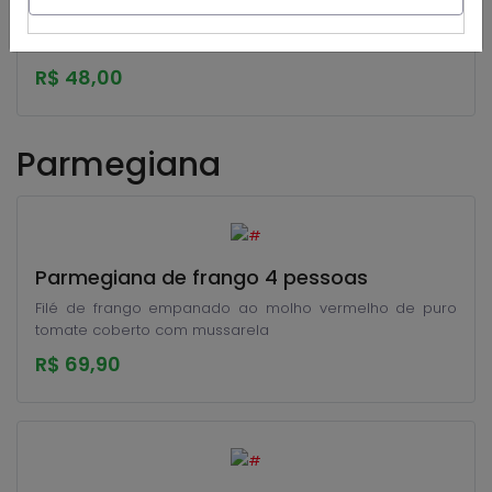
Massa caseira, queijo mussarela molho bechamel e
molho vermelho de puro tomate.
R$ 48,00
Parmegiana
Parmegiana de frango 4 pessoas
Filé de frango empanado ao molho vermelho de puro
tomate coberto com mussarela
R$ 69,90