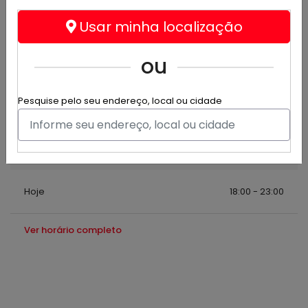
Faço delivery de sushis em ji-paraná desde 2015
Usar minha localização
Rua Fernandão , 1022 - Ji-Paraná
ou
(69) 99975-7162
laycarolxd@gmail.com
Pesquise pelo seu endereço, local ou cidade
Horário de Funcionamento
Hoje
18:00 - 23:00
Ver horário completo