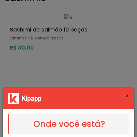
Sashimi de salmão 10 peças
Lâminas de salmão fresco!
R$ 30,00
×
Sushi_Lay
Onde você está?
@sushilay
Alimentos e bebidas - Comida Japonesa