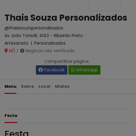
Thais Souza Personalizados
@thaissouzapersonalizados
Av João Toniolli, 4143 - Ribeirão Preto
Artesanato
|
Personalizados
N/I
Negócio não verificado
|
Compartilhar página:
Facebook
WhatsApp
Menu
Sobre
Local
Mídias
Festa
Festa