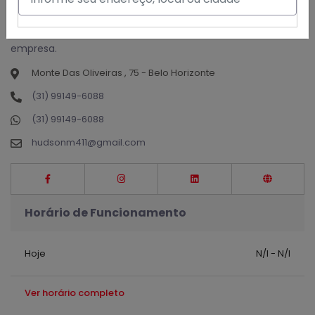
Negócio dedicado a venda de Marmitex no delivery, com
qualidade e bom preço no conforto da sua casa ou
empresa.
Monte Das Oliveiras , 75 - Belo Horizonte
(31) 99149-6088
(31) 99149-6088
hudsonm411@gmail.com
Horário de Funcionamento
Hoje
N/I - N/I
Ver horário completo